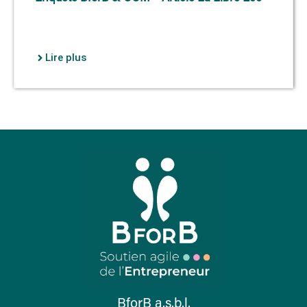
Lire plus
BforB a.s.b.l.