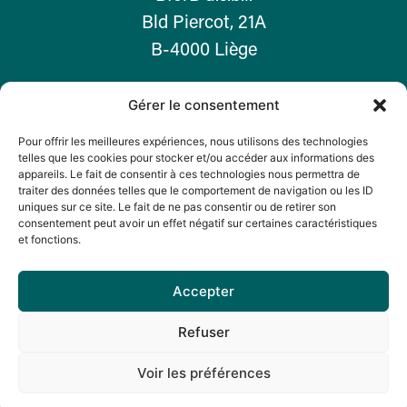
Bld Piercot, 21A
B-4000 Liège
Gérer le consentement
T. +32 468 099 105
contact@bforb-asbl.be
Pour offrir les meilleures expériences, nous utilisons des technologies
telles que les cookies pour stocker et/ou accéder aux informations des
N° Entr. : 1009.128.711
appareils. Le fait de consentir à ces technologies nous permettra de
traiter des données telles que le comportement de navigation ou les ID
uniques sur ce site. Le fait de ne pas consentir ou de retirer son
Devenir membre
consentement peut avoir un effet négatif sur certaines caractéristiques
et fonctions.
Nous contacter
Accès RGDP
Accepter
Refuser
Voir les préférences