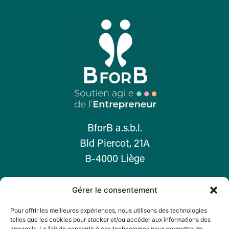
BforB a.s.b.l.
Bld Piercot, 21A
B-4000 Liège
Gérer le consentement
T. +32 468 099 105
contact@bforb-asbl.be
Pour offrir les meilleures expériences, nous utilisons des technologies
telles que les cookies pour stocker et/ou accéder aux informations des
N° Entr. : 1009.128.711
appareils. Le fait de consentir à ces technologies nous permettra de